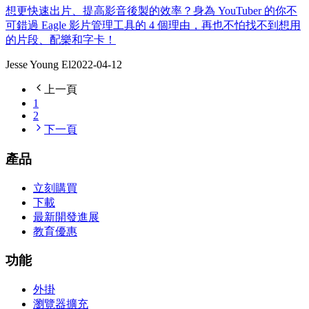
想更快速出片、提高影音後製的效率？身為 YouTuber 的你不
可錯過 Eagle 影片管理工具的 4 個理由，再也不怕找不到想用
的片段、配樂和字卡！
Jesse Young El
2022-04-12
上一頁
1
2
下一頁
產品
立刻購買
下載
最新開發進展
教育優惠
功能
外掛
瀏覽器擴充