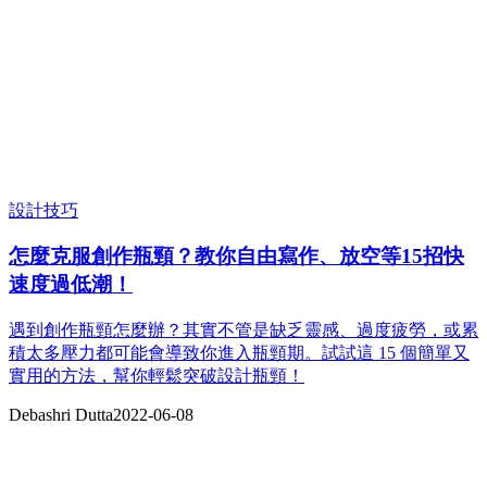
設計技巧
怎麼克服創作瓶頸？教你自由寫作、放空等15招快
速度過低潮！
遇到創作瓶頸怎麼辦？其實不管是缺乏靈感、過度疲勞，或累
積太多壓力都可能會導致你進入瓶頸期。試試這 15 個簡單又
實用的方法，幫你輕鬆突破設計瓶頸！
Debashri Dutta
2022-06-08