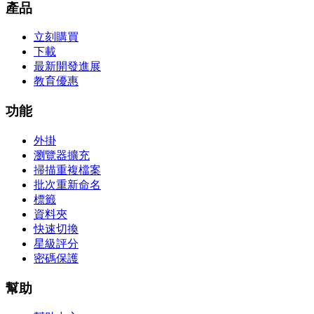
產品
立刻購買
下載
最新開發進展
教育優惠
功能
外掛
瀏覽器擴充
掃描重複檔案
批次重新命名
標籤
資料夾
快速切換
星級評分
密碼保護
幫助