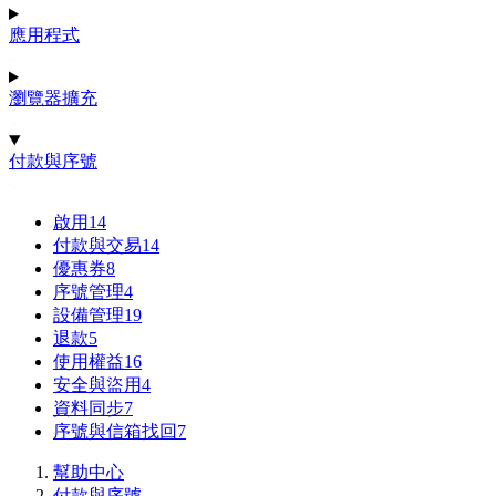
應用程式
瀏覽器擴充
付款與序號
啟用
14
付款與交易
14
優惠券
8
序號管理
4
設備管理
19
退款
5
使用權益
16
安全與盜用
4
資料同步
7
序號與信箱找回
7
幫助中心
付款與序號