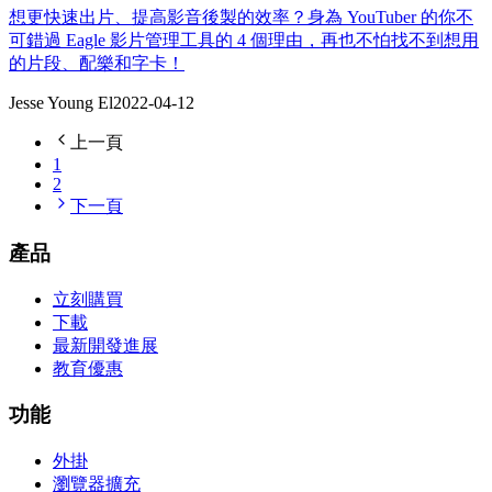
想更快速出片、提高影音後製的效率？身為 YouTuber 的你不
可錯過 Eagle 影片管理工具的 4 個理由，再也不怕找不到想用
的片段、配樂和字卡！
Jesse Young El
2022-04-12
上一頁
1
2
下一頁
產品
立刻購買
下載
最新開發進展
教育優惠
功能
外掛
瀏覽器擴充