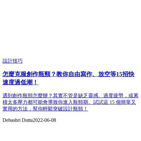
設計技巧
怎麼克服創作瓶頸？教你自由寫作、放空等15招快
速度過低潮！
遇到創作瓶頸怎麼辦？其實不管是缺乏靈感、過度疲勞，或累
積太多壓力都可能會導致你進入瓶頸期。試試這 15 個簡單又
實用的方法，幫你輕鬆突破設計瓶頸！
Debashri Dutta
2022-06-08