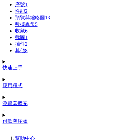
序號
1
性能
2
預覽與縮略圖
13
數據異常
5
收藏
6
截圖
1
插件
2
其他
8
快速上手
應用程式
瀏覽器擴充
付款與序號
幫助中心