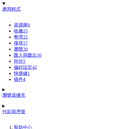
應用程式
資源庫
6
收藏
15
整理
22
搜尋
17
瀏覽
20
匯入與匯出
10
同步
5
偏好設定
42
快捷鍵
1
插件
4
瀏覽器擴充
付款與序號
幫助中心