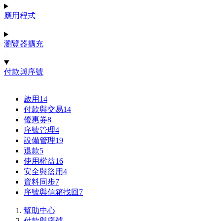
應用程式
瀏覽器擴充
付款與序號
啟用
14
付款與交易
14
優惠券
8
序號管理
4
設備管理
19
退款
5
使用權益
16
安全與盜用
4
資料同步
7
序號與信箱找回
7
幫助中心
付款與序號