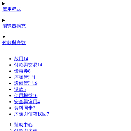
應用程式
瀏覽器擴充
付款與序號
啟用
14
付款與交易
14
優惠券
8
序號管理
4
設備管理
19
退款
5
使用權益
16
安全與盜用
4
資料同步
7
序號與信箱找回
7
幫助中心
付款與序號