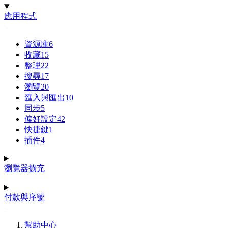
應用程式
資源庫
6
收藏
15
整理
22
搜尋
17
瀏覽
20
匯入與匯出
10
同步
5
偏好設定
42
快捷鍵
1
插件
4
瀏覽器擴充
付款與序號
幫助中心