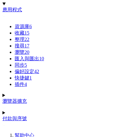
應用程式
資源庫
6
收藏
15
整理
22
搜尋
17
瀏覽
20
匯入與匯出
10
同步
5
偏好設定
42
快捷鍵
1
插件
4
瀏覽器擴充
付款與序號
幫助中心