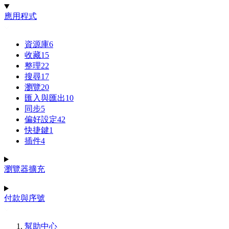
應用程式
資源庫
6
收藏
15
整理
22
搜尋
17
瀏覽
20
匯入與匯出
10
同步
5
偏好設定
42
快捷鍵
1
插件
4
瀏覽器擴充
付款與序號
幫助中心