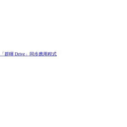
「群暉 Drive」同步
應用程式