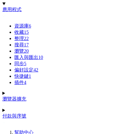
應用程式
資源庫
6
收藏
15
整理
22
搜尋
17
瀏覽
20
匯入與匯出
10
同步
5
偏好設定
42
快捷鍵
1
插件
4
瀏覽器擴充
付款與序號
幫助中心