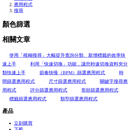
應用程式
搜尋
顏色篩選
相關文章
使用「模糊搜尋」大幅提升查詢分類、新增標籤的效率
快
速上手
利用「快速切換」功能，讓您秒速切換資料夾分
類
快速上手
節奏快慢（BPM）篩選
應用程式
時
間篩選
應用程式
尺寸篩選
應用程式
關鍵字搜尋
應
用程式
評分篩選
應用程式
形狀篩選
應用程式
標籤篩選
應用程式
類型篩選
應用程式
產品
立刻購買
下載