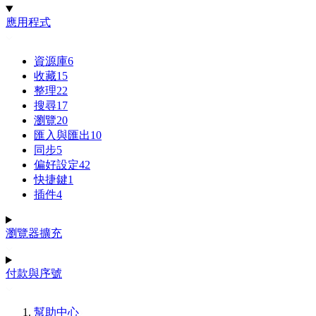
應用程式
資源庫
6
收藏
15
整理
22
搜尋
17
瀏覽
20
匯入與匯出
10
同步
5
偏好設定
42
快捷鍵
1
插件
4
瀏覽器擴充
付款與序號
幫助中心