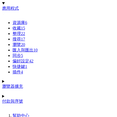
應用程式
資源庫
6
收藏
15
整理
22
搜尋
17
瀏覽
20
匯入與匯出
10
同步
5
偏好設定
42
快捷鍵
1
插件
4
瀏覽器擴充
付款與序號
幫助中心