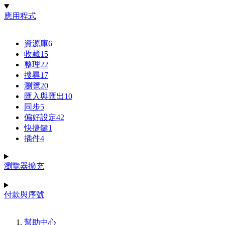
應用程式
資源庫
6
收藏
15
整理
22
搜尋
17
瀏覽
20
匯入與匯出
10
同步
5
偏好設定
42
快捷鍵
1
插件
4
瀏覽器擴充
付款與序號
幫助中心