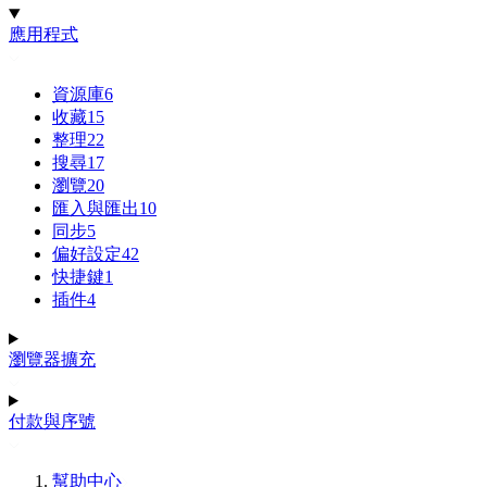
應用程式
資源庫
6
收藏
15
整理
22
搜尋
17
瀏覽
20
匯入與匯出
10
同步
5
偏好設定
42
快捷鍵
1
插件
4
瀏覽器擴充
付款與序號
幫助中心