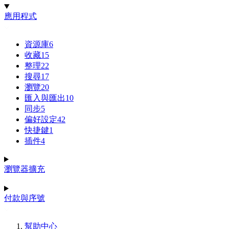
應用程式
資源庫
6
收藏
15
整理
22
搜尋
17
瀏覽
20
匯入與匯出
10
同步
5
偏好設定
42
快捷鍵
1
插件
4
瀏覽器擴充
付款與序號
幫助中心