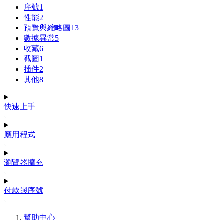
序號
1
性能
2
預覽與縮略圖
13
數據異常
5
收藏
6
截圖
1
插件
2
其他
8
快速上手
應用程式
瀏覽器擴充
付款與序號
幫助中心