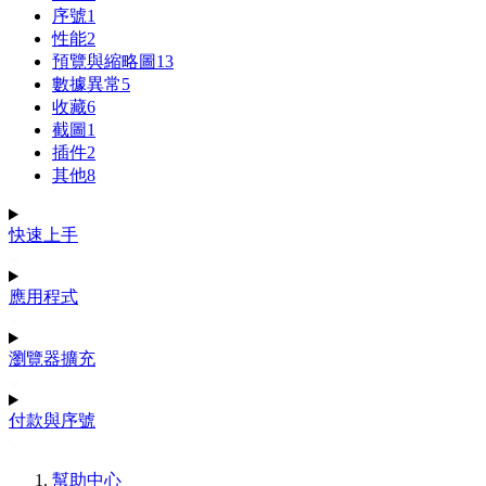
序號
1
性能
2
預覽與縮略圖
13
數據異常
5
收藏
6
截圖
1
插件
2
其他
8
快速上手
應用程式
瀏覽器擴充
付款與序號
幫助中心