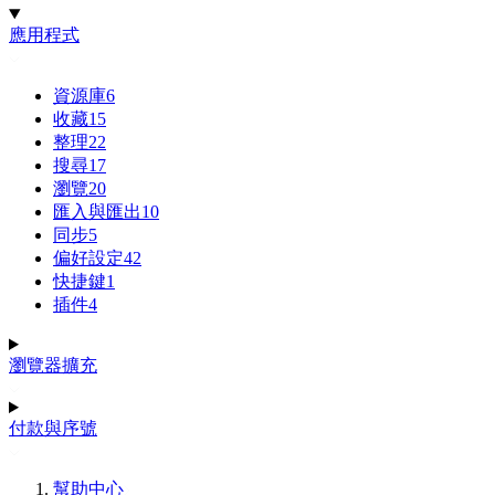
應用程式
資源庫
6
收藏
15
整理
22
搜尋
17
瀏覽
20
匯入與匯出
10
同步
5
偏好設定
42
快捷鍵
1
插件
4
瀏覽器擴充
付款與序號
幫助中心