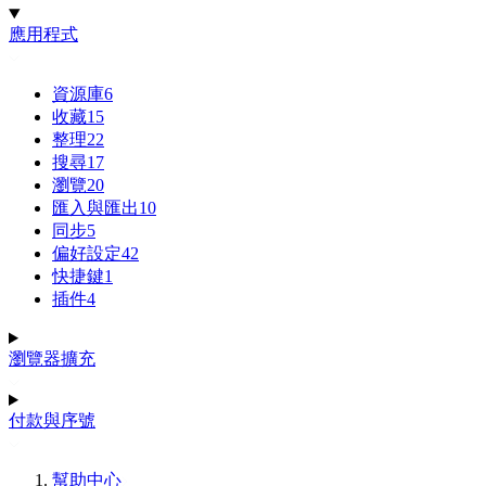
應用程式
資源庫
6
收藏
15
整理
22
搜尋
17
瀏覽
20
匯入與匯出
10
同步
5
偏好設定
42
快捷鍵
1
插件
4
瀏覽器擴充
付款與序號
幫助中心