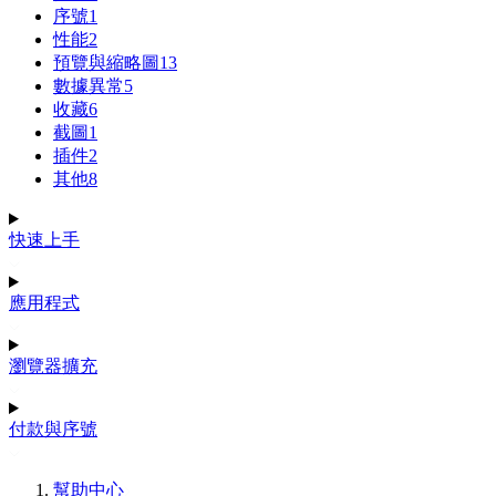
序號
1
性能
2
預覽與縮略圖
13
數據異常
5
收藏
6
截圖
1
插件
2
其他
8
快速上手
應用程式
瀏覽器擴充
付款與序號
幫助中心