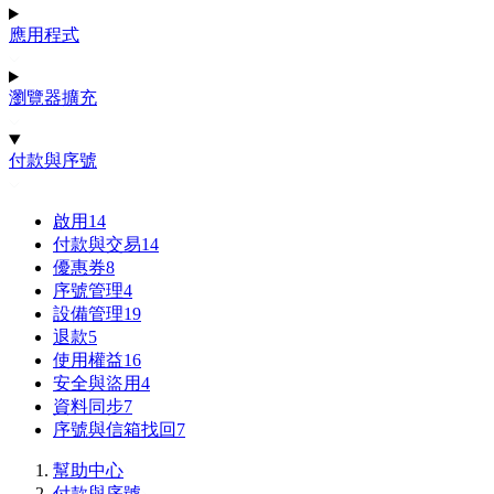
應用程式
瀏覽器擴充
付款與序號
啟用
14
付款與交易
14
優惠券
8
序號管理
4
設備管理
19
退款
5
使用權益
16
安全與盜用
4
資料同步
7
序號與信箱找回
7
幫助中心
付款與序號