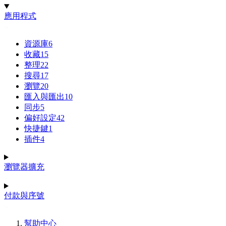
應用程式
資源庫
6
收藏
15
整理
22
搜尋
17
瀏覽
20
匯入與匯出
10
同步
5
偏好設定
42
快捷鍵
1
插件
4
瀏覽器擴充
付款與序號
幫助中心