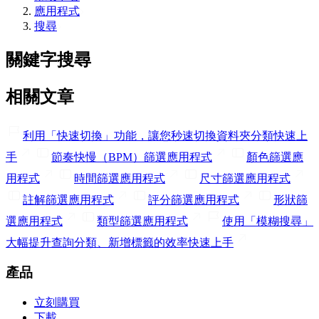
應用程式
搜尋
關鍵字搜尋
相關文章
利用「快速切換」功能，讓您秒速切換資料夾分類
快速上
手
節奏快慢（BPM）篩選
應用程式
顏色篩選
應
用程式
時間篩選
應用程式
尺寸篩選
應用程式
註解篩選
應用程式
評分篩選
應用程式
形狀篩
選
應用程式
類型篩選
應用程式
使用「模糊搜尋」
大幅提升查詢分類、新增標籤的效率
快速上手
產品
立刻購買
下載