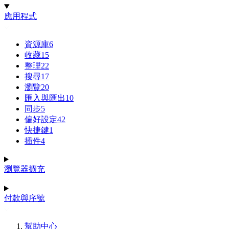
應用程式
資源庫
6
收藏
15
整理
22
搜尋
17
瀏覽
20
匯入與匯出
10
同步
5
偏好設定
42
快捷鍵
1
插件
4
瀏覽器擴充
付款與序號
幫助中心