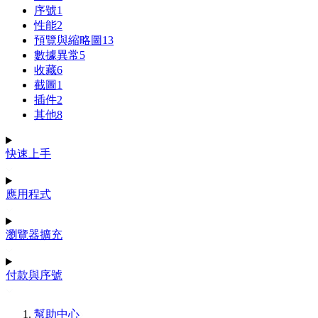
序號
1
性能
2
預覽與縮略圖
13
數據異常
5
收藏
6
截圖
1
插件
2
其他
8
快速上手
應用程式
瀏覽器擴充
付款與序號
幫助中心