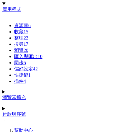
應用程式
資源庫
6
收藏
15
整理
22
搜尋
17
瀏覽
20
匯入與匯出
10
同步
5
偏好設定
42
快捷鍵
1
插件
4
瀏覽器擴充
付款與序號
幫助中心