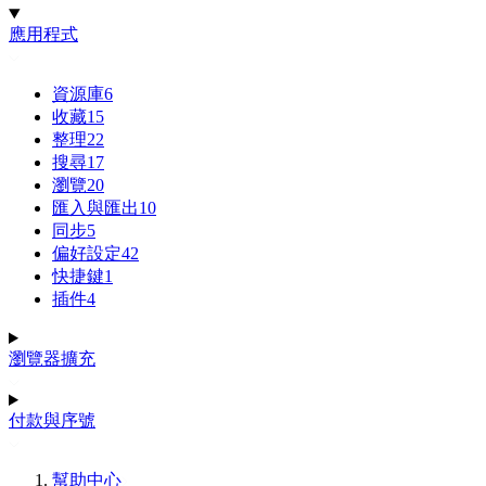
應用程式
資源庫
6
收藏
15
整理
22
搜尋
17
瀏覽
20
匯入與匯出
10
同步
5
偏好設定
42
快捷鍵
1
插件
4
瀏覽器擴充
付款與序號
幫助中心