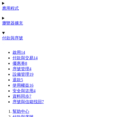
應用程式
瀏覽器擴充
付款與序號
啟用
14
付款與交易
14
優惠券
8
序號管理
4
設備管理
19
退款
5
使用權益
16
安全與盜用
4
資料同步
7
序號與信箱找回
7
幫助中心
付款與序號