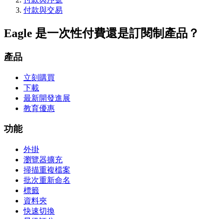
付款與交易
Eagle 是一次性付費還是訂閱制產品？
產品
立刻購買
下載
最新開發進展
教育優惠
功能
外掛
瀏覽器擴充
掃描重複檔案
批次重新命名
標籤
資料夾
快速切換