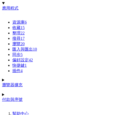
應用程式
資源庫
6
收藏
15
整理
22
搜尋
17
瀏覽
20
匯入與匯出
10
同步
5
偏好設定
42
快捷鍵
1
插件
4
瀏覽器擴充
付款與序號
幫助中心