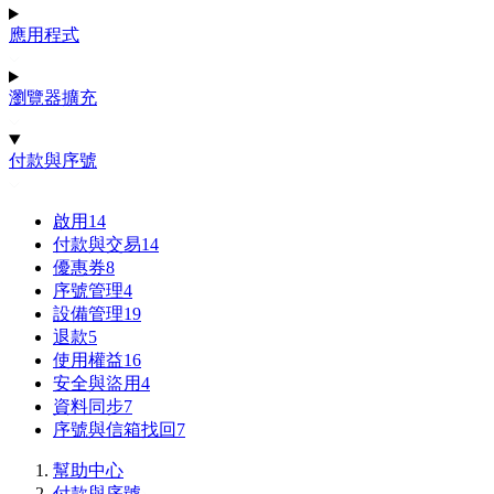
應用程式
瀏覽器擴充
付款與序號
啟用
14
付款與交易
14
優惠券
8
序號管理
4
設備管理
19
退款
5
使用權益
16
安全與盜用
4
資料同步
7
序號與信箱找回
7
幫助中心
付款與序號