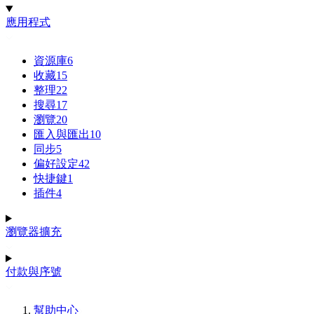
應用程式
資源庫
6
收藏
15
整理
22
搜尋
17
瀏覽
20
匯入與匯出
10
同步
5
偏好設定
42
快捷鍵
1
插件
4
瀏覽器擴充
付款與序號
幫助中心