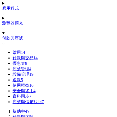
應用程式
瀏覽器擴充
付款與序號
啟用
14
付款與交易
14
優惠券
8
序號管理
4
設備管理
19
退款
5
使用權益
16
安全與盜用
4
資料同步
7
序號與信箱找回
7
幫助中心
付款與序號