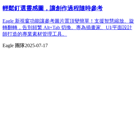
輕鬆釘選靈感圖，讓創作過程隨時參考
Eagle 新視窗功能讓參考圖片置頂變簡單！支援智慧縮放、旋
轉翻轉，告別頻繁 Alt+Tab 切換。專為插畫家、UI/平面設計
師打造的專業素材管理工具。
Eagle 團隊
2025-07-17