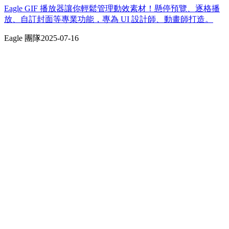
Eagle GIF 播放器讓你輕鬆管理動效素材！懸停預覽、逐格播
放、自訂封面等專業功能，專為 UI 設計師、動畫師打造。
Eagle 團隊
2025-07-16