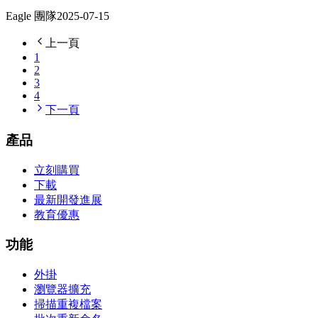
Eagle 團隊
2025-07-15
上一頁
1
2
3
4
下一頁
產品
立刻購買
下載
最新開發進展
教育優惠
功能
外掛
瀏覽器擴充
掃描重複檔案