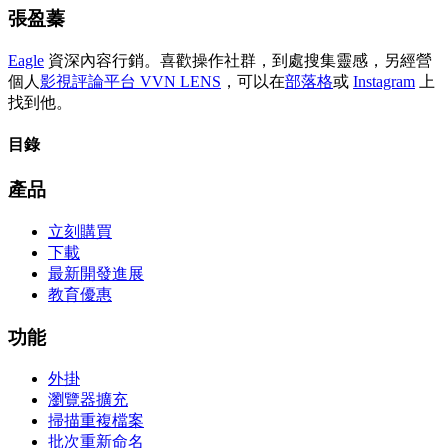
張盈蓁
Eagle
資深內容行銷。喜歡操作社群，到處搜集靈感，另經營
個人
影視評論平台 VVN LENS
，可以在
部落格
或
Instagram
上
找到他。
目錄
產品
立刻購買
下載
最新開發進展
教育優惠
功能
外掛
瀏覽器擴充
掃描重複檔案
批次重新命名