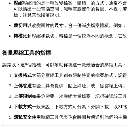
壓縮
壓縮指的是一種改變檔案「體積」的方式，通常不會
可以清出一些電腦空間，減輕電腦運作的負擔。不過，若
標，詳見其他段落說明。
裁切
用以改變圖片的
尺寸
，會一併減少檔案體積。例如：你可
轉檔
比起壓縮和裁切，轉檔是一個較為不同的概念，它改
衡量壓縮工具的指標
認識以下這5個指標，可以幫助你挑選一款最適合的壓縮工具：
支援格式
大部分壓縮工具都有限制特定的檔案格式，記得
上傳管道
有些工具會提供「貼上網址」或「從雲端上傳」
上傳限制
如果你需要一次壓縮大量檔案，記得確認該工具
下載方式
一般來說，下載方式可分為：分開下載、以ZI
隱私安全
使用壓縮工具代表你會將圖片傳送到他們的主機