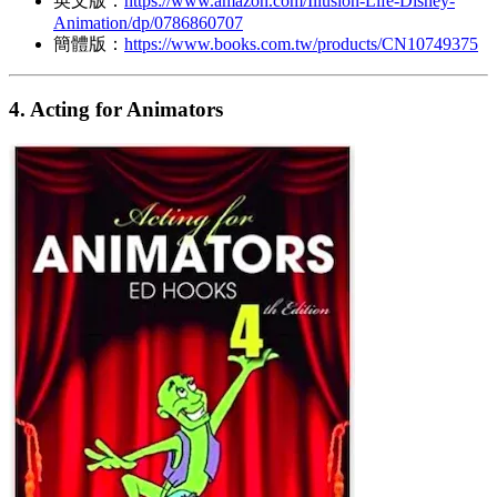
英文版：
https://www.amazon.com/Illusion-Life-Disney-
Animation/dp/0786860707
簡體版：
https://www.books.com.tw/products/CN10749375
4. Acting for Animators