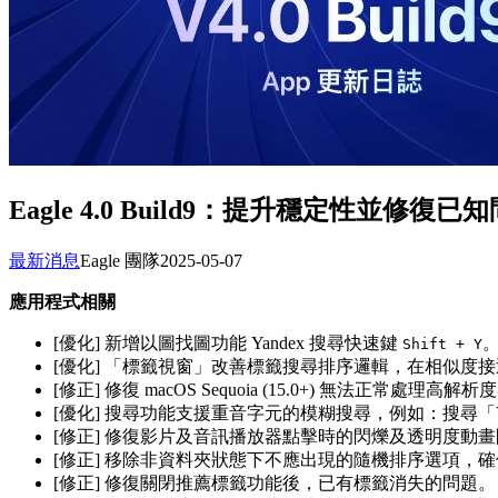
Eagle 4.0 Build9：提升穩定性並修復已
最新消息
Eagle 團隊
2025-05-07
應用程式相關
[優化] 新增以圖找圖功能 Yandex 搜尋快速鍵
Shift + Y
[優化] 「標籤視窗」改善標籤搜尋排序邏輯，在相似度
[修正] 修復 macOS Sequoia (15.0+) 無法正常處理高解
[優化] 搜尋功能支援重音字元的模糊搜尋，例如：搜尋「Velaz
[修正] 修復影片及音訊播放器點擊時的閃爍及透明度動
[修正] 移除非資料夾狀態下不應出現的隨機排序選項，
[修正] 修復關閉推薦標籤功能後，已有標籤消失的問題。