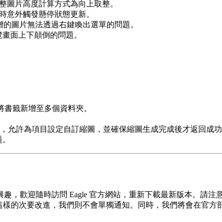
調整圖片高度計算方式為向上取整。
止時意外觸發懸停狀態更新。
新增的圖片無法透過右鍵喚出選單的問題。
預覽畫面上下顛倒的問題。
將書籤新增至多個資料夾。
，允許為項目設定自訂縮圖，並確保縮圖生成完成後才返回成功
題。
迎隨時訪問 Eagle 官方網站，重新下載最新版本。請注意，我
至 Build XX 這樣的次要改進，我們則不會單獨通知。同時，我