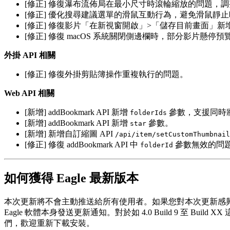
[修正] 修復瀑布流佈局在最小尺寸時滾輪縮放的問題，
[修正] 優化搜尋建議選單的滑鼠互動行為，避免滑鼠靜
[修正] 修復影片「在新視窗開啟」>「儲存目前畫面」
[修正] 修復 macOS 系統關閉側邊欄時，部分影片懸停
外掛 API 相關
[修正] 修復外掛剪貼簿操作重複執行的問題。
Web API 相關
[新增] addBookmark API 新增
參數，支援同時
folderIds
[新增] addBookmark API 新增
參數。
star
[新增] 新增自訂縮圖 API
/api/item/setCustomThumbnail
[修正] 修復 addBookmark API 中
參數無效的問
folderId
如何獲得 Eagle 最新版本
本次更新將不會主動推送給所有使用者。如果您對本次更新感興趣，歡
Eagle 軟體本身發送更新通知。對於如 4.0 Build 9 
們，歡迎重新下載安裝。