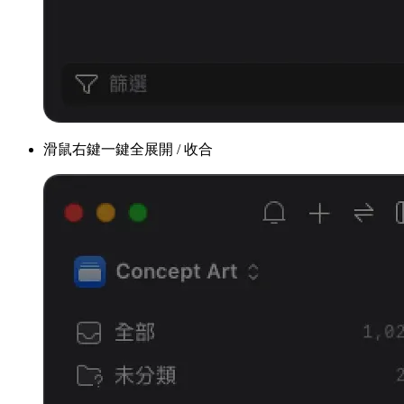
滑鼠右鍵一鍵全展開 / 收合