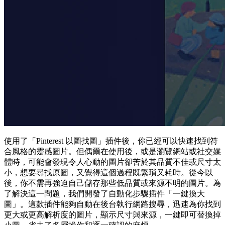
使用了「Pinterest 以圖找圖」插件後，你已經可以快速找到符
合風格的靈感圖片。但偶爾在使用後，或是瀏覽網站或社交媒
體時，可能會發現令人心動的圖片卻苦於其品質不佳或尺寸太
小，想要尋找原圖，又覺得這個過程既繁瑣又耗時。從今以
後，你不需再強迫自己儲存那些低品質或來源不明的圖片。為
了解決這一問題，我們開發了自動化步驟插件「一鍵換大
圖」。這款插件能夠自動在後台執行網路搜尋，迅速為你找到
更大或更高解析度的圖片，顯示尺寸與來源，一鍵即可替換掉