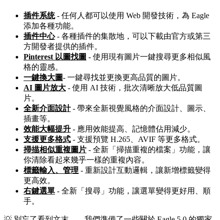
插件系统
- 任何人都可以使用 Web 開發技術，為 Eagle
添加各種功能。
插件中心
- 各種插件的集散地，可以下載由官方或第三
方開發者提供的插件。
Pinterest 以圖找圖
- 使用現有圖片一鍵搜尋更多相似風
格的靈感。
一鍵換大圖
- 一鍵尋找並更換更高品質的圖片。
AI 圖片放大
- 使用 AI 技術，批次清晰放大低品質圖
片。
全新介面設計
- 帶來全新視覺風格的介面設計、圖示、
插畫等。
效能大幅提升
- 應用效能提高、記憶體佔用減少。
支援更多格式
- 支援預覽 H.265、AVIF 等更多格式。
掃描相似重複圖片
- 全新「掃描重複的檔案」功能，讓
你清除看起來幾乎一樣的重複內容。
標籤輸入、管理
- 重新設計互動邏輯，讓新增標籤變得
更高效。
右鍵選單
- 全新「搜尋」功能，讓選單變得更好用、順
手。
💡 別忘了看到文末——我們準備了一些關於 Eagle 5.0 的獨家