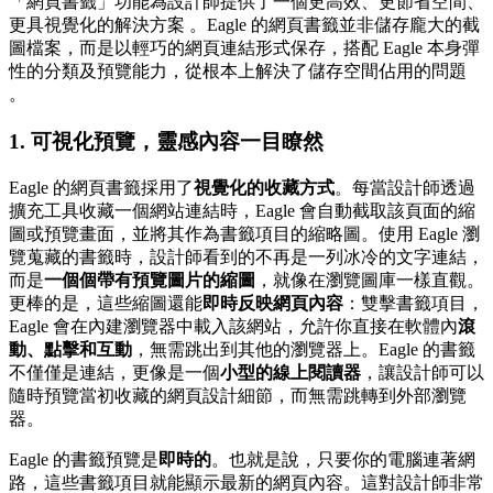
「網頁書籤」功能為設計師提供了一個更高效、更節省空間、
更具視覺化的解決方案 。Eagle 的網頁書籤並非儲存龐大的截
圖檔案，而是以輕巧的網頁連結形式保存，搭配 Eagle 本身彈
性的分類及預覽能力，從根本上解決了儲存空間佔用的問題
。
1. 可視化預覽，靈感內容一目瞭然
Eagle 的網頁書籤採用了
視覺化的收藏方式
。每當設計師透過
擴充工具收藏一個網站連結時，Eagle 會自動截取該頁面的縮
圖或預覽畫面，並將其作為書籤項目的縮略圖。使用 Eagle 瀏
覽蒐藏的書籤時，設計師看到的不再是一列冰冷的文字連結，
而是
一個個帶有預覽圖片的縮圖
，就像在瀏覽圖庫一樣直觀。
更棒的是，這些縮圖還能
即時反映網頁內容
：雙擊書籤項目，
Eagle 會在內建瀏覽器中載入該網站，允許你直接在軟體內
滾
動、點擊和互動
，無需跳出到其他的瀏覽器上。Eagle 的書籤
不僅僅是連結，更像是一個
小型的線上閱讀器
，讓設計師可以
隨時預覽當初收藏的網頁設計細節，而無需跳轉到外部瀏覽
器。
Eagle 的書籤預覽是
即時的
。也就是說，只要你的電腦連著網
路，這些書籤項目就能顯示最新的網頁內容。這對設計師非常