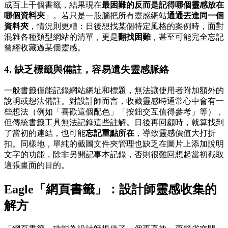
成百上千個書籤，結果現在
最困難的反而是記得哪個靈感放在
哪個資料夾
」。若只是一股腦把所有靈感網站
通通丟進同一個
資料夾
，情況則更糟：日後想找某個特定風格的案例時，面對
混雜各種類型網站的清單，更是
翻找困難
，甚至可能完全忘記
曾經收藏過某個靈感。
4. 缺乏標籤與備註，容易遺失靈感脈絡
一般書籤僅能記錄網站網址和標題，無法讓使用者附加額外的
說明或想法備註。對設計師而言，收藏靈感時通常心中會有一
些想法（例如「喜歡這個配色」「按鈕交互值得參考」等），
但傳統書籤工具無法記錄這些註解。日後再回顧時，就算找到
了當初的連結，也可能
忘記重點所在
，導致靈感價值大打折
扣。同樣地，單純的截圖文件夾管理也缺乏在圖片上添加說明
文字的功能，除非另開記事本記錄，否則很難回想起當初截取
這張畫面的目的。
Eagle「網頁書籤」：設計師靈感收集的
解方