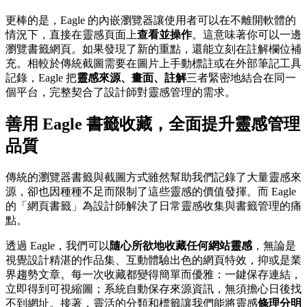
更棒的是，Eagle 的內嵌瀏覽器讓使用者可以在不離開軟體的
情況下，直接在靈感頁面上
查看並操作
。這意味著你可以一邊
瀏覽書籤網頁。如果發現了新的重點，還能立刻在註解欄位補
充。相較於傳統截圖需要在圖片上手動標註或在外部筆記工具
記錄，Eagle 把
靈感來源、畫面、註解
三者緊密地結合在同一
個平台，完整契合了設計師對靈感管理的需求。
善用 Eagle 書籤收藏，全面提升靈感管理
品質
傳統的瀏覽器書籤與截圖方式雖然幫助我們記錄了大量靈感來
源，卻也因種種不足而限制了這些靈感的價值發揮。而 Eagle
的「網頁書籤」為設計師解決了日常靈感收集與書籤管理的痛
點。
透過 Eagle，我們可以
隨心所欲地收藏任何網站靈感
，無論是
視覺設計精湛的作品集、互動體驗出色的網頁特效，抑或是業
界趨勢文章。每一次收藏都變得簡單而優雅：一鍵保存連結，
立即得到可視縮圖；系統自動保存來源資訊，無須擔心日後找
不到網址。接著，靈活的分類和標籤讓我們能將靈感
條理分明