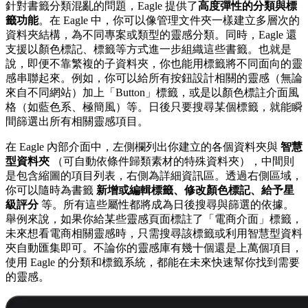
針對書籤分類混亂的問題，Eagle 提供了
高度彈性的分類與標
籤功能
。在 Eagle 中，你可以像管理文件夾一樣建立多層次的
資料夾結構，為不同專案或類型的靈感分類。同時，Eagle 還
支援以顏色標記、標籤等方式進一步組織這些書籤。也就是
說，即便不靠繁複的子資料夾，你也能用標籤將不同面向的靈
感串聯起來。例如，你可以給所有按鈕設計相關的靈感（無論
來自不同網站）加上「Button」標籤，或是以顏色標註介面風
格（如藍色系、極簡風）等。日後只要搜尋某個標籤，就能瞬
間篩選出所有相關靈感項目。
在 Eagle 內部介面中，左側欄列出你建立的各個資料夾與
智慧
型資料夾
（可自動依條件歸類素材的特殊資料夾），中間則
是包含縮圖的項目列表，右側為詳細資訊區。透過右側區域，
你可以隨時為書籤
新增或編輯標籤、修改顏色標記、給予星
級評分
等。所有這些屬性都將成為日後搜尋與篩選的依據。
舉例來說，如果你給某些靈感頁面標註了「電商介面」標籤，
未來想看電商相關靈感時，只需搜尋該標籤或利用智慧型資料
夾自動匯集即可。不論你的靈感庫有幾十個還是上萬個項目，
使用 Eagle 的分類和標籤系統，都能在未來快速幫你找到需要
的靈感。