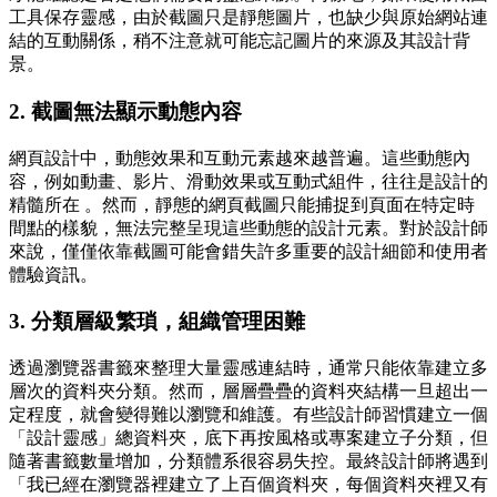
工具保存靈感，由於截圖只是靜態圖片，也缺少與原始網站連
結的互動關係，稍不注意就可能忘記圖片的來源及其設計背
景。
2. 截圖無法顯示動態內容
網頁設計中，動態效果和互動元素越來越普遍。這些動態內
容，例如動畫、影片、滑動效果或互動式組件，往往是設計的
精髓所在 。然而，靜態的網頁截圖只能捕捉到頁面在特定時
間點的樣貌，無法完整呈現這些動態的設計元素。對於設計師
來說，僅僅依靠截圖可能會錯失許多重要的設計細節和使用者
體驗資訊。
3. 分類層級繁瑣，組織管理困難
透過瀏覽器書籤來整理大量靈感連結時，通常只能依靠建立多
層次的資料夾分類。然而，層層疊疊的資料夾結構一旦超出一
定程度，就會變得難以瀏覽和維護。有些設計師習慣建立一個
「設計靈感」總資料夾，底下再按風格或專案建立子分類，但
隨著書籤數量增加，分類體系很容易失控。最終設計師將遇到
「我已經在瀏覽器裡建立了上百個資料夾，每個資料夾裡又有