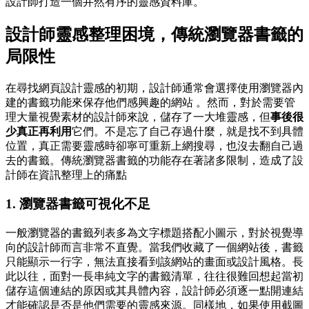
設計師打造一個井然有序的靈感資料庫。
設計師靈感整理困境，傳統瀏覽器書籤的
局限性
在尋找網頁設計靈感的初期，設計師通常會選擇使用瀏覽器內
建的書籤功能來保存他們感興趣的網站 。然而，對於需要管
理大量視覺素材的設計師來說，儲存了一大堆靈感，但
事後很
少真正再利用
它們。不是忘了自己存過什麼，就是找不到具體
位置，真正需要靈感時卻寧可重新上網搜尋，也沒去翻自己過
去的書籤。傳統瀏覽器書籤的功能存在著諸多限制，造成了設
計師在資訊整理上的痛點
1. 瀏覽器書籤可視化不足
一般瀏覽器的書籤列表多為文字標題搭配小圖示，對於視覺導
向的設計師而言非常不直覺。當我們收藏了一個網站後，書籤
只能顯示一行字，無法直接看到該網站的畫面或設計風格。長
此以往，面對一長串純文字的書籤清單，往往很難回想起當初
儲存這個連結的原因或其具體內容，設計師必須逐一點開連結
才能確認是否是他們需要的靈感來源。同樣地，如果使用截圖