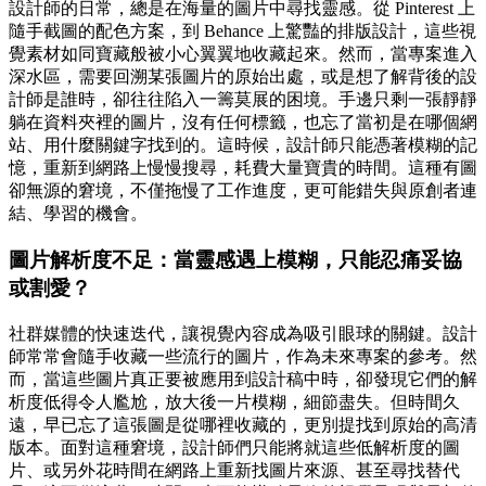
設計師的日常，總是在海量的圖片中尋找靈感。從 Pinterest 上
隨手截圖的配色方案，到 Behance 上驚豔的排版設計，這些視
覺素材如同寶藏般被小心翼翼地收藏起來。然而，當專案進入
深水區，需要回溯某張圖片的原始出處，或是想了解背後的設
計師是誰時，卻往往陷入一籌莫展的困境。手邊只剩一張靜靜
躺在資料夾裡的圖片，沒有任何標籤，也忘了當初是在哪個網
站、用什麼關鍵字找到的。這時候，設計師只能憑著模糊的記
憶，重新到網路上慢慢搜尋，耗費大量寶貴的時間。這種有圖
卻無源的窘境，不僅拖慢了工作進度，更可能錯失與原創者連
結、學習的機會。
圖片解析度不足：當靈感遇上模糊，只能忍痛妥協
或割愛？
社群媒體的快速迭代，讓視覺內容成為吸引眼球的關鍵。設計
師常常會隨手收藏一些流行的圖片，作為未來專案的參考。然
而，當這些圖片真正要被應用到設計稿中時，卻發現它們的解
析度低得令人尷尬，放大後一片模糊，細節盡失。但時間久
遠，早已忘了這張圖是從哪裡收藏的，更別提找到原始的高清
版本。面對這種窘境，設計師們只能將就這些低解析度的圖
片、或另外花時間在網路上重新找圖片來源、甚至尋找替代