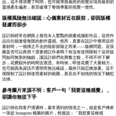
品，這不僅浪費了時間，也可能導致最終的視覺呈現與最初的
靈感產生偏差，甚至破壞了整個專案的視覺一致性。
版權風險無法確認：心儀素材近在眼前，卻因版權
疑慮而卻步
設計師經常在網路上發現令人驚豔的插畫或攝影作品，這些作
品往往能激發無限的創作靈感。然而，真要在設計中應用這些
素材時，一個揮之不去的陰影卻隨之而來——版權問題。這張
圖是否可以商用？需要標註作者嗎？有沒有使用限制？這些疑
問如同無形的枷鎖，讓設計師們在興奮之餘，不得不停下腳
步，花費額外的時間去查證。有時候，即使花費了大量精力，
也可能因為資訊不透明而無法確認，最終只能忍痛放棄。這不
僅限制了設計師使用素材的範圍，甚至在不知情的情況下觸犯
法律。
參考圖片來源不明：客戶一句「我要這種感覺」，
卻讓你無從下手
設計師在與客戶溝通時，最常遇到的情境之一，就是客戶傳來
一張從 Instagram 截圖的圖片，然後說：「我想要這種感