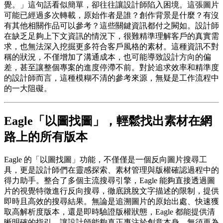
覺。」這句話看似簡單，卻往往讓設計師陷入困境。這張圖片
可能已經過多次轉載，原始作者是誰？創作背景是什麼？有沒
有其他相關作品可以參考？這些關鍵資訊都付之闕如。設計師
在缺乏足夠上下文資訊的情況下，很難精準理解客戶的真實需
求，也無法深入挖掘更多符合客戶風格的素材。這種資訊不對
稱的狀況，不僅增加了溝通成本，也可能導致設計方向的偏
差，甚至讓整個專案的進度停滯不前。對於追求效率和精準度
的設計師而言，這種模糊不清的參考來源，無疑是工作流程中
的一大阻礙。
Eagle「以圖找圖」，輕鬆找出素材在網
路上的所有版本
Eagle 的「以圖找圖」功能，不僅僅是一個反向圖片搜尋工
具，更是設計師們在靈感探索、素材管理與版權確認過程中的
得力助手。整合了多個主流搜尋引擎，Eagle 能夠直接透過圖
片的視覺特徵進行反向搜尋，徹底跳脫文字描述的限制，提供
即時且高效的搜尋結果。無論是追溯圖片的原始出處、快速獲
取高解析度版本，還是即時驗證版權狀態，Eagle 都能提供清
晰明確的指引，讓設計師能夠真正專注於創意本身，無須再為