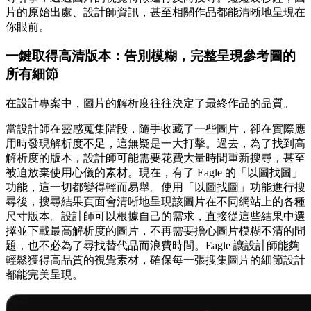
片的原始出處、設計師資訊，甚至相關作品都能清晰地呈現在
你眼前。
一鍵取得高清版本：告別模糊，完整呈現參考圖的
所有細節
在設計專案中，圖片的解析度往往決定了最終作品的品質。
當設計師在靈感蒐集階段，隨手收藏了一些圖片，卻在實際應
用時發現解析度不足，這無疑是一大打擊。過去，為了找到高
解析度的版本，設計師可能需要花費大量時間重新搜尋，甚至
被迫放棄使用心儀的素材。現在，有了 Eagle 的「以圖找圖」
功能，這一切都變得輕而易舉。使用「以圖找圖」功能進行搜
尋後，搜尋結果頁面會清晰地呈現該圖片在不同網站上的各種
尺寸版本。設計師可以根據自己的需求，直接從這些結果中選
擇並下載最高解析度的圖片，不再需要擔心圖片模糊不清的問
題，也不必為了尋找替代品而浪費時間。Eagle 讓設計師能夠
輕鬆獲得高品質的視覺素材，確保每一張搜集圖片的細節設計
都能完美呈現。