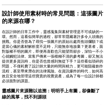
設計師使用素材時的常見問題：這張圖片
的來源在哪？
在設計師的日常工作中，靈感蒐集與素材管理是不可或缺的一
環。然而，這看似簡單的過程，卻常常隱藏著許多令人頭痛的
挑戰。你是否曾為了尋找一張圖片的原始出處而焦頭爛額？或
是當心儀的素材解析度不足時，只能無奈地放棄？更甚者，面
對版權不明的圖片，即便再喜歡也只能望而卻步，深怕一不小
心就觸犯法律。當客戶傳來一張模糊不清的參考圖，卻又無法
提供更多資訊時，你是否也曾感到無從下手？這些看似瑣碎的
問題，不僅耗費了設計師大量的時間與精力，更可能阻礙創作
流程，甚至帶來潛在的法律風險。在資訊爆炸的時代，如何高
效且安全地管理這些寶貴的視覺資產，成為了每一位設計師都
必須面對的課題。
靈感圖片來源難以追溯：明明手上有圖，卻像斷了
線的風箏，找不到源頭