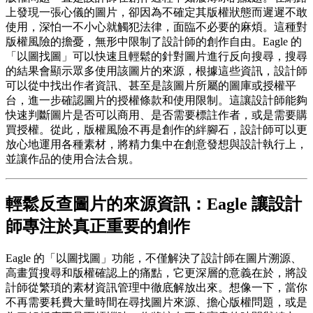
上發現一張心儀的圖片，卻因為不確定其版權狀態而遲遲不敢
使用，深怕一不小心就觸犯法律，面臨不必要的麻煩。這種對
版權風險的擔憂，無形中限制了設計師的創作自由。Eagle 的
「以圖找圖」可以快速且輕鬆的針對圖片進行反向搜尋，搜尋
的結果會顯示眾多使用該圖片的來源，根據這些資訊，設計師
可以從中找出作者資訊、甚至是該圖片所屬的圖庫或授權平
台，進一步確認圖片的授權條款和使用限制。這讓設計師能夠
快速判斷圖片是否可以商用、是否需要標註作者，或是需要購
買授權。從此，版權風險不再是創作的絆腳石，設計師可以更
放心地運用各種素材，將精力集中在創意發想與設計執行上，
並讓作品的使用合法合規。
輕鬆反查圖片的來源資訊：Eagle 讓設計
師專注於真正重要的創作
Eagle 的「以圖找圖」功能，不僅解決了設計師在圖片溯源、
高畫質搜尋和版權確認上的痛點，它更深層的意義在於，將設
計師從繁瑣的素材資訊管理中徹底解放出來。想像一下，當你
不再需要耗費大量時間在尋找圖片來源、擔心版權問題，或是